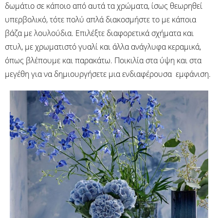
δωμάτιο σε κάποιο από αυτά τα χρώματα, ίσως θεωρηθεί
υπερβολικό, τότε πολύ απλά διακοσμήστε το με κάποια
βάζα με λουλούδια. Επιλέξτε διαφορετικά σχήματα και
στυλ, με χρωματιστό γυαλί και άλλα ανάγλυφα κεραμικά,
όπως βλέπουμε και παρακάτω. Ποικιλία στα ύψη και στα
μεγέθη για να δημιουργήσετε μια ενδιαφέρουσα εμφάνιση.