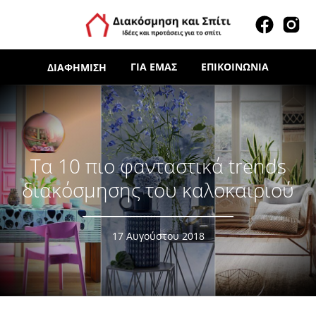
ΓΙΑ ΕΜΆΣ
ΕΠΙΚΟΙΝΩΝΊΑ
ΔΙΑΦΉΜΙΣΗ
Τα 10 πιο φανταστικά trends
διακόσμησης του καλοκαιριού
17 Αυγούστου 2018