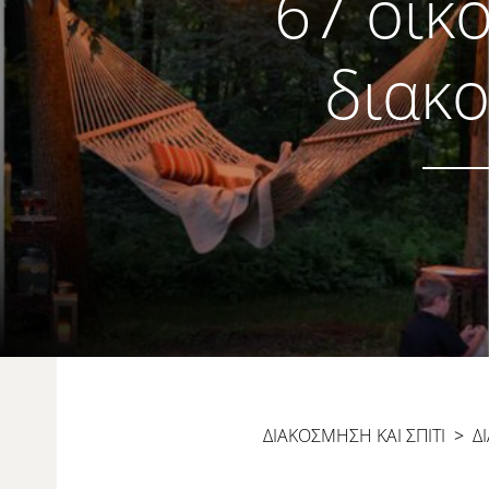
67 οικο
διακο
ΔΙΑΚΟΣΜΗΣΗ ΚΑΙ ΣΠΙΤΙ
>
Δ