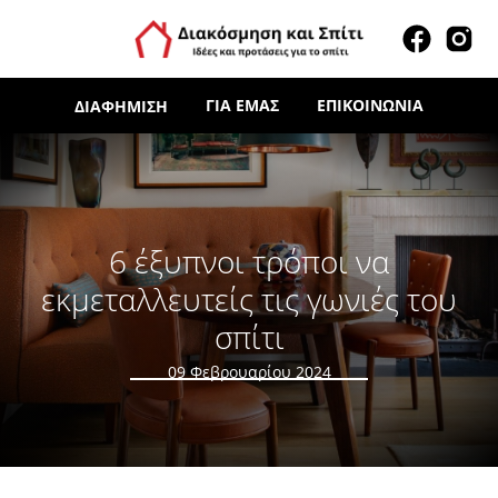
ΓΙΑ ΕΜΆΣ
ΕΠΙΚΟΙΝΩΝΊΑ
ΔΙΑΦΉΜΙΣΗ
6 έξυπνοι τρόποι να
εκμεταλλευτείς τις γωνιές του
σπίτι
09 Φεβρουαρίου 2024