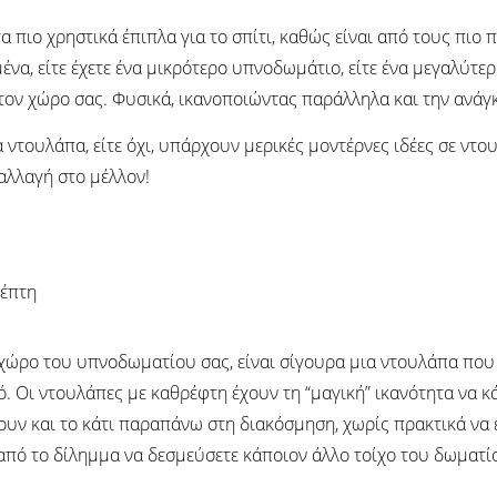
α πιο χρηστικά έπιπλα για το σπίτι, καθώς είναι από τους πι
μένα, είτε έχετε ένα μικρότερο υπνοδωμάτιο, είτε ένα μεγαλύτε
 τον χώρο σας. Φυσικά, ικανοποιώντας παράλληλα και την ανά
α ντουλάπα, είτε όχι, υπάρχουν μερικές μοντέρνες ιδέες σε 
αλλαγή στο μέλλον!
χώρο του υπνοδωματίου σας, είναι σίγουρα μια ντουλάπα που 
ό. Οι ντουλάπες με καθρέφτη έχουν τη “μαγική” ικανότητα να 
υν και το κάτι παραπάνω στη διακόσμηση, χωρίς πρακτικά να έ
από το δίλημμα να δεσμεύσετε κάποιον άλλο τοίχο του δωματί