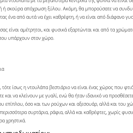
 μια ντουλάπα με τα μεγαλύτερα κεντρικά της φύλλα να είναι 
τή ή σκούρα απόχρωση ξύλου. Ακόμη, θα μπορούσατε να συνδυά
ας ένα από αυτά να έχει καθρέφτη, ή να είναι από διάφανο γυ
σας είναι αμέτρητοι, και φυσικά εξαρτώνται και από τα χρώματ
που υπάρχουν στον χώρο.
 τότε ίσως η ντουλάπα βεστιάριο να είναι ένας χώρος που φτιά
τε και να κλείνουν με γυαλί, ενώ θα ήταν ιδανικό να προσθέσετ
ου επίπλου, όσο και των ρούχων και αξεσουάρ, αλλά και του χ
 περισσότερα συρτάρια, ράφια, αλλά και καθρέφτες, χωρίς φυσ
ρα χρηστικά.
α υπνοδωματίου;