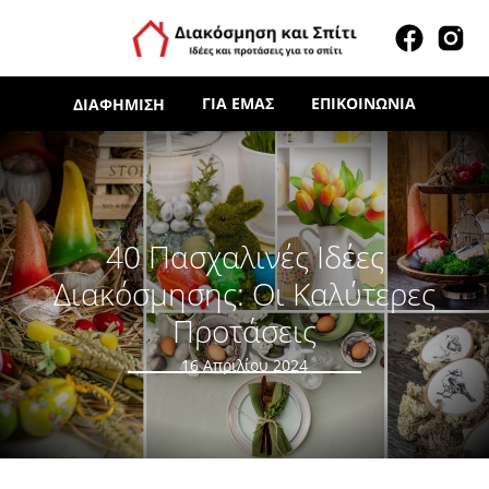
ΓΙΑ ΕΜΆΣ
ΕΠΙΚΟΙΝΩΝΊΑ
ΔΙΑΦΉΜΙΣΗ
40 Πασχαλινές Ιδέες
Διακόσμησης: Οι Καλύτερες
Προτάσεις
16 Απριλίου 2024