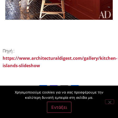
Πηγή :
https://www.architecturaldigest.com/gallery/kitchen-
islands-slideshow
Facebook
Mastodon
Email
Μοιραστ
Χρησιμοποιούμε cookies για να σας προσφέρουμε την
καλύτερη δυνατή εμπειρία στη σελίδα μα.
Εντάξει