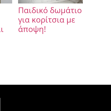
Παιδικό δωμάτιο
για κορίτσια με
ι
άποψη!