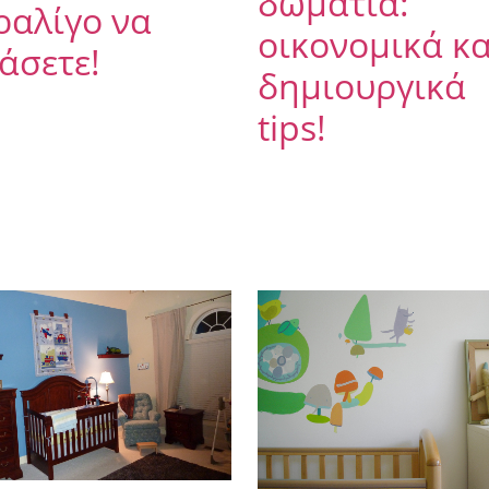
δωμάτια:
ραλίγο να
οικονομικά κα
άσετε!
δημιουργικά
tips!