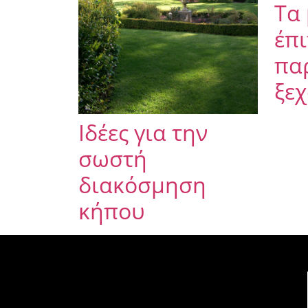
Τα
έπ
πα
ξεχ
Ιδέες για την
σωστή
διακόσμηση
κήπου