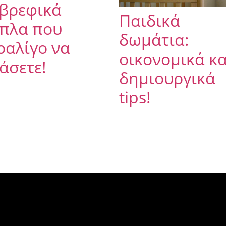
 βρεφικά
Παιδικά
ιπλα που
δωμάτια:
ραλίγο να
οικονομικά κα
άσετε!
δημιουργικά
tips!