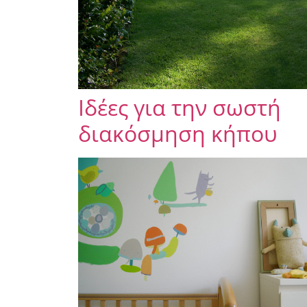
Ιδέες για την σωστή
διακόσμηση κήπου