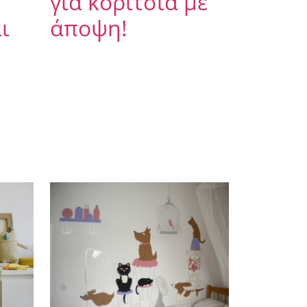
για κορίτσια με
ι
άποψη!