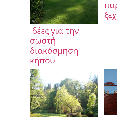
πα
ξεχ
Ιδέες για την
σωστή
διακόσμηση
κήπου