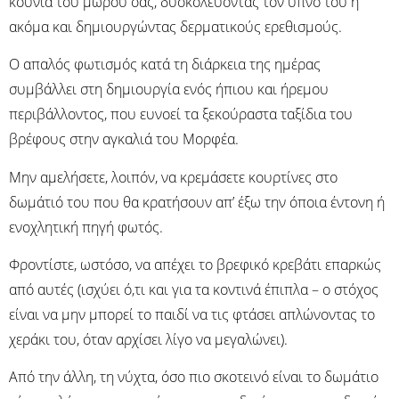
κούνια του μωρού σας, δυσκολεύοντας τον ύπνο του ή
ακόμα και δημιουργώντας δερματικούς ερεθισμούς.
Ο απαλός φωτισμός κατά τη διάρκεια της ημέρας
συμβάλλει στη δημιουργία ενός ήπιου και ήρεμου
περιβάλλοντος, που ευνοεί τα ξεκούραστα ταξίδια του
βρέφους στην αγκαλιά του Μορφέα.
Μην αμελήσετε, λοιπόν, να κρεμάσετε κουρτίνες στο
δωμάτιό του που θα κρατήσουν απ’ έξω την όποια έντονη ή
ενοχλητική πηγή φωτός.
Φροντίστε, ωστόσο, να απέχει το βρεφικό κρεβάτι επαρκώς
από αυτές (ισχύει ό,τι και για τα κοντινά έπιπλα – ο στόχος
είναι να μην μπορεί το παιδί να τις φτάσει απλώνοντας το
χεράκι του, όταν αρχίσει λίγο να μεγαλώνει).
Από την άλλη, τη νύχτα, όσο πιο σκοτεινό είναι το δωμάτιο