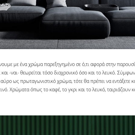
νουμε με ένα χρώμα παρεξηγημένο σε ό,τι αφορά στην παρουσία 
και -ναι- θεωρείται τόσο διαχρονικό όσο και το λευκό. Σύμφωνα
ο μαύρο ως πρωταγωνιστικό χρώμα, τότε θα πρέπει να εντάξετε κ
ινό. Χρώματα όπως το καφέ, το γκρι και το λευκό, ταιριάζουν 