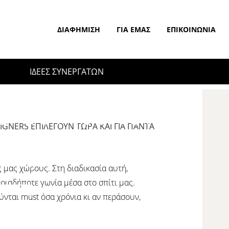
ΔΙΑΦΉΜΙΣΗ
ΓΙΑ ΕΜΆΣ
ΕΠΙΚΟΙΝΩΝΊΑ
ΙΔΕΕΣ ΣΥΝΕΡΓΑΤΩΝ
 οι interior
SIGNERS ΕΠΙΛΈΓΟΥΝ ΤΏΡΑ ΚΑΙ ΓΙΑ ΠΆΝΤΑ
αι για πάντα
 μας χώρους. Στη διαδικασία αυτή,
οιαδήποτε γωνία μέσα στο σπίτι μας.
ύνται must όσα χρόνια κι αν περάσουν,