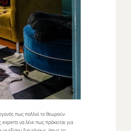
 γεγονός πως πολλοί το θεωρούν
ς experts να λένε πως πρόκειται για
α με εξίσου fun τόνους, όπως το