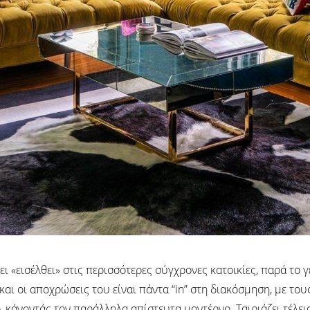
ει «εισέλθει» στις περισσότερες σύγχρονες κατοικίες, παρά το
και οι αποχρώσεις του είναι πάντα “in” στη διακόσμηση, με του
, κάνοντάς τον παράλληλα απίστευτα μοντέρνο. Ταιριάζει τέλει