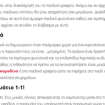
ει στην διακόσμησή του το παιδικό γραφείο. Ακόμη και αν αρχι
 παιδικού επίπλου θα γίνει απαραίτητη όσο μεγαλώνει. Διαλέξτ
πάνω σε αυτό ένα όμορφο παιδικό φωτιστικό καθώς και αγαπημέ
 αρχίσει να συνδέει το διάβασμα με αυτό.
κά
ικά να δημιουργούν έναν πανέμορφο χώρο για ένα κοριτσίστικ
 η παρουσία τους να είναι… μετρημένη. Τα αγόρια είναι δραστή
 οπότε τα περίτεχνα φωτιστικά και τα επιδαπέδια λαμπατέρ κι
θώς η πιθανότητα να πρέπει να τα αντικαταστήσετε είναι μεγά
 κομοδίνο
ή στο παιδικό γραφείο ώστε να παρέχετε στο παιδί
ιθανότητα ατυχημάτων.
άτιο 1-1!
ση. Στις μικρές ηλικίες απαγορεύεται το κομπιούτερ μέσα στο 
ν εφηβεία, η παρουσία του υπολογιστή στον προσωπικό χώρο τ