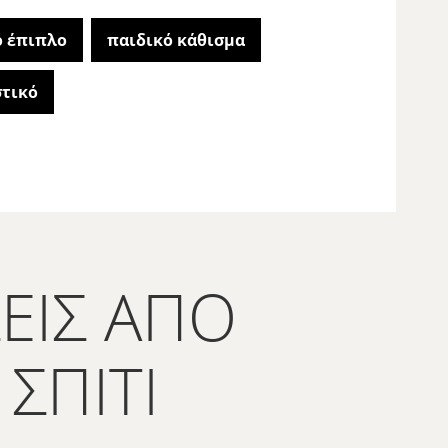
ό έπιπλο
παιδικό κάθισμα
στικό
ΕΙΣ ΑΠΌ
ΣΠΊΤΙ