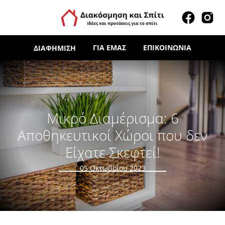
ΓΙΑ ΕΜΆΣ
ΕΠΙΚΟΙΝΩΝΊΑ
ΔΙΑΦΉΜΙΣΗ
Μικρό Διαμέρισμα: 6
Αποθηκευτικοί Χώροι που δεν
Είχατε Σκεφτεί!
05 Οκτωβρίου 2023