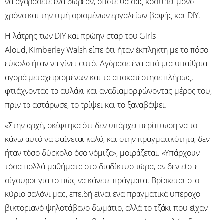
να αγοράσετε ένα δωρεάν, οπότε θα σας κοστίσει μόνο
χρόνο και την τιμή ορισμένων εργαλείων βαφής και DIY.
Η λάτρης των DIY και πρώην σταρ του Girls
Aloud, Kimberley Walsh είπε ότι ήταν έκπληκτη με το πόσο
εύκολο ήταν να γίνει αυτό. Αγόρασε ένα από μια υπαίθρια
αγορά μεταχειρισμένων και το αποκατέστησε πλήρως,
φτιάχνοντας το αυλάκι και αναδιαμορφώνοντας μέρος του,
πριν το αστάρωσε, το τρίψει και το ξαναβάψει.
«Στην αρχή, σκέφτηκα ότι δεν υπάρχει περίπτωση να το
κάνω αυτό να φαίνεται καλό, και στην πραγματικότητα, δεν
ήταν τόσο δύσκολο όσο νόμιζα», μοιράζεται. «Υπάρχουν
τόσα πολλά μαθήματα στο διαδίκτυο τώρα, αν δεν είστε
σίγουροι για το πώς να κάνετε πράγματα. Βρίσκεται στο
κύριο σαλόνι μας, επειδή είναι ένα πραγματικά υπέροχο
βικτοριανό ψηλοτάβανο δωμάτιο, αλλά το τζάκι που είχαν