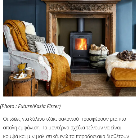
(Photo : Future/Kasia Fiszer)
Οι ιδέες για ξύλινο τζάκι σαλονιού προσφέρουν μια πιο
απαλή εμφάνιση. Τα μοντέρνα σχέδια τείνουν να είναι
κομψά και μινιμαλιστικά, ενώ τα παραδοσιακά διαθέτουν