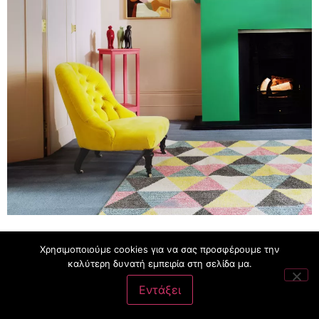
(Photo : Carpetright)
Χρησιμοποιούμε cookies για να σας προσφέρουμε την
καλύτερη δυνατή εμπειρία στη σελίδα μα.
Λάτρεις του χρώματος, μην αμελήσετε τις ιδέες για το τζάκι
του σαλονιού σας! Είναι μια εξαιρετική ευκαιρία να
Εντάξει
δώσουμε ένα διασκεδαστικό χρώμα και μας αρέσει ο