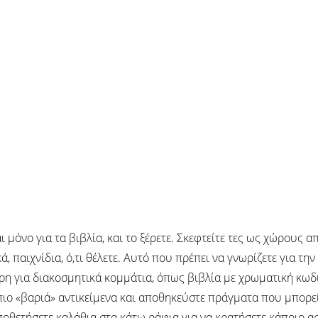
αι μόνο για τα βιβλία, και το ξέρετε. Σκεφτείτε τες ως χώρους 
, παιχνίδια, ό,τι θέλετε. Αυτό που πρέπει να γνωρίζετε για τη
ρη για διακοσμητικά κομμάτια, όπως βιβλία με χρωματική κωδι
 πιο «βαριά» αντικείμενα και αποθηκεύστε πράγματα που μπορεί
ποθετήσετε καλάθια στα κάτω ράφια για να κρατήσετε κάποιο αρ