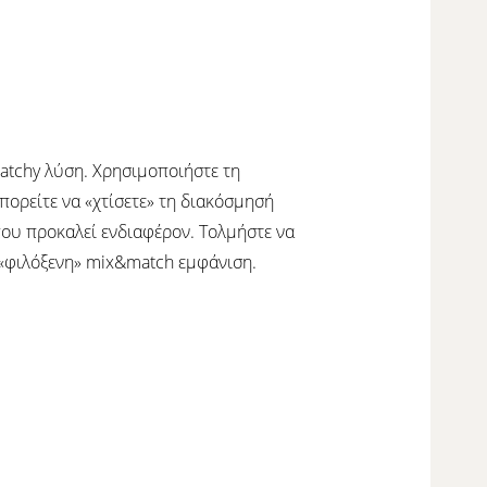
catchy λύση. Χρησιμοποιήστε τη
πορείτε να «χτίσετε» τη διακόσμησή
που προκαλεί ενδιαφέρον. Τολμήστε να
 «φιλόξενη» mix&match εμφάνιση.