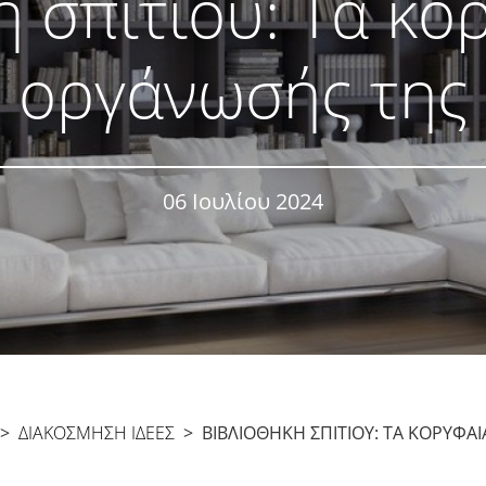
 σπιτιού: Τα κο
οργάνωσής της
06 Ιουλίου 2024
>
ΔΙΑΚΌΣΜΗΣΗ ΙΔΈΕΣ
> ΒΙΒΛΙΟΘΉΚΗ ΣΠΙΤΙΟΎ: ΤΑ ΚΟΡΥΦΑΊ