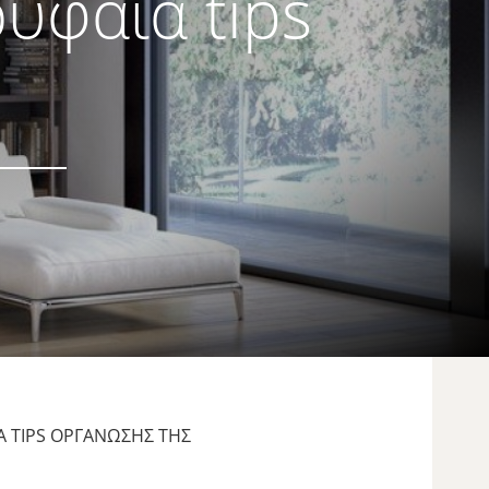
ρυφαία tips
Α TIPS ΟΡΓΆΝΩΣΉΣ ΤΗΣ