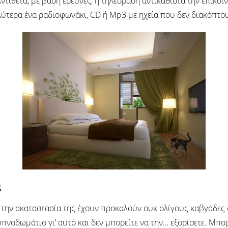
τίθετα, με βάση έρευνες, η τηλεόραση αντικαθιστά την επικο
λύτερα ένα ραδιοφωνάκι, CD ή Mp3 με ηχεία που δεν διακόπτουν
α
α την ακαταστασία της έχουν προκαλούν ουκ ολίγους καβγάδες
υπνοδωμάτιο γι’ αυτό και δεν μπορείτε να την… εξορίσετε. Μπο