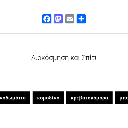
Facebook
Mastodon
Email
Μοιραστ
Διακόσμηση και Σπίτι
πνοδωμάτιο
κομοδίνο
κρεβατοκάμαρα
μπ