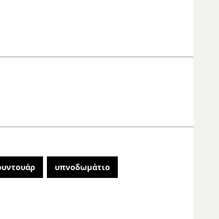
είτε
ουντουάρ
υπνοδωμάτιο