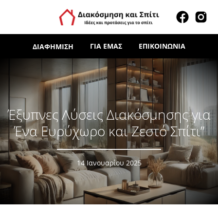
ΓΙΑ ΕΜΆΣ
ΕΠΙΚΟΙΝΩΝΊΑ
ΔΙΑΦΉΜΙΣΗ
Έξυπνες Λύσεις Διακόσμησης για
Ένα Ευρύχωρο και Ζεστό Σπίτι”
14 Ιανουαρίου 2025