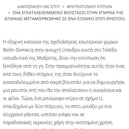
ΔΙΑΚΟΣΜΗΣΗ ΚΑΙ ΣΠΙΤΙ
>
ΑΡΧΙΤΕΚΤΟΝΙΚΉ ΚΤΙΡΊΩΝ
> ΈΝΑ ΕΓΚΑΤΑΛΕΛΕΙΜΜΈΝΟ ΒΟΥΣΤΆΣΙΟ ΣΤΗΝ ΕΠΑΡΧΊΑ ΤΗΣ
ΙΣΠΑΝΊΑΣ ΜΕΤΑΜΟΡΦΏΘΗΚΕ ΣΕ ΈΝΑ ΕΞΟΧΙΚΌ ΣΠΊΤΙ (PHOTOS)
Η εξοχική κατοικία της σχεδιάστριας εσωτερικών χώρων
Belén Domecq στην ανοιχτή ύπαιθρο κοντά στο Τολέδο,
νοτιοδυτικά της Μαδρίτης, δίνει την εντύπωση ότι
ξεπήδησε από τη γη. Στην πραγματικότητα, αυτός ήταν ένας
από τους δήθεν στόχους της όταν διεύρυνε το
εγκαταλελειμμένο από καιρό βουστάνι για να δημιουργήσει
μια ρουστίκ οπή που θα την απολαύσουν η οικογένεια και
οι φίλοι. Τώρα, ένα μονώροφο κτίριο σε σχήμα U,
επαυξημένο με δύο πτέρυγες, το σπίτι μοιάζει με ένα
σύγχρονο ράντσο, ωστόσο γνέφει και σε
παραδοσιακές αγροικίες χάρη στην εκτεταμένη χρήση