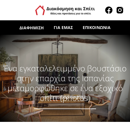
ΓΙΑ ΕΜΆΣ
ΕΠΙΚΟΙΝΩΝΊΑ
ΔΙΑΦΉΜΙΣΗ
Ένα εγκαταλελειμμένο βουστάσιο
στην επαρχία της Ισπανίας
μεταμορφώθηκε σε ένα εξοχικό
σπίτι (photos)
01 Σεπτεμβρίου 2023