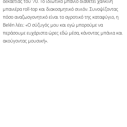
δεκαετίας του ’70. Το ιδιωτικό μπάνιο διαθέτει χάλκινη
μπανιέρα roll-top και διακοσμητικό σινιόν. Συνοψίζοντας
πόσο αναζωογονητικό είναι το αγροτικό της καταφύγιο, η
Belén λέει: «Ο σύζυγός μου και εγώ μπορούμε να
περάσουμε ευχάριστα ώρες εδώ μέσα, κάνοντας μπάνια και
ακούγοντας μουσική».