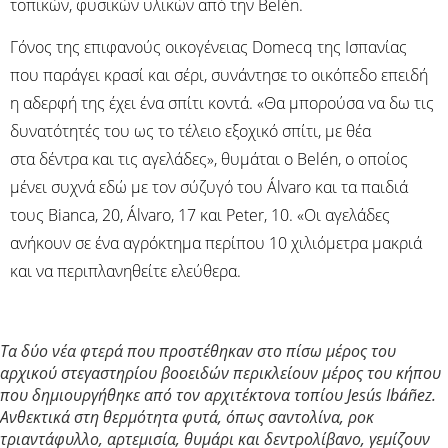
τοπικών, φυσικών υλικών από την Belén.
Γόνος της επιφανούς οικογένειας Domecq της Ισπανίας
που παράγει κρασί και σέρι, συνάντησε το οικόπεδο επειδή
η αδερφή της έχει ένα σπίτι κοντά. «Θα μπορούσα να δω τις
δυνατότητές του ως το τέλειο εξοχικό σπίτι, με θέα
στα δέντρα και τις αγελάδες», θυμάται ο Belén, ο οποίος
μένει συχνά εδώ με τον σύζυγό του Álvaro και τα παιδιά
τους Bianca, 20, Álvaro, 17 και Peter, 10. «Οι αγελάδες
ανήκουν σε ένα αγρόκτημα περίπου 10 χιλιόμετρα μακριά
και να περιπλανηθείτε ελεύθερα.
Τα δύο νέα φτερά που προστέθηκαν στο πίσω μέρος του
αρχικού στεγαστηρίου βοοειδών περικλείουν μέρος του κήπου
που δημιουργήθηκε από τον αρχιτέκτονα τοπίου Jesús Ibáñez.
Ανθεκτικά στη θερμότητα φυτά, όπως σαντολίνα, ροκ
τριαντάφυλλο, αρτεμισία, θυμάρι και δεντρολίβανο, γεμίζουν