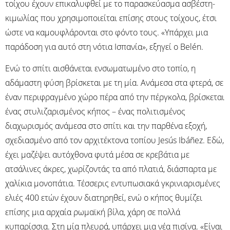
τοίχου έχουν επικαλυφθεί με το παρασκεύασμα ασβέστη-
κιμωλίας που χρησιμοποιείται επίσης στους τοίχους, έτσι
ώστε να καμουφλάρονται στο φόντο τους. «Υπάρχει μια
παράδοση για αυτό στη νότια Ισπανία», εξηγεί ο Belén.
Ενώ το σπίτι αισθάνεται ενσωματωμένο στο τοπίο, η
αδάμαστη φύση βρίσκεται με τη μία. Ανάμεσα στα φτερά, σε
έναν περιφραγμένο χώρο πέρα ​​από την πέργκολα, βρίσκεται
ένας στυλιζαρισμένος κήπος – ένας πολιτισμένος
διαχωρισμός ανάμεσα στο σπίτι και την παρθένα εξοχή,
σχεδιασμένο από τον αρχιτέκτονα τοπίου Jesús Ibáñez. Εδώ,
έχει μαζέψει αυτόχθονα φυτά μέσα σε κρεβάτια με
ατσάλινες άκρες, χωρίζοντάς τα από πλατιά, διάσπαρτα με
χαλίκια μονοπάτια. Τέσσερις εντυπωσιακά γκρινιαρισμένες
ελιές 400 ετών έχουν διατηρηθεί, ενώ ο κήπος θυμίζει
επίσης μια αρχαία ρωμαϊκή βίλα, χάρη σε πολλά
κυπαρίσσια. Στη μία πλευρά, υπάρχει μια νέα πισίνα. «Είναι